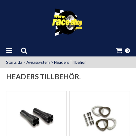
0
Startsida
>
Avgassystem
>
Headers Tillbehör.
HEADERS TILLBEHÖR.
at Uttag