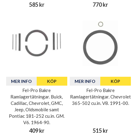
585 kr
770 kr
MER INFO
KÖP
MER INFO
KÖP
Fel-Pro Bakre
Fel-Pro Bakre
Ramlagertätningar. Buick,
Ramlagertätningar. Chevrolet
Cadillac, Chevrolet, GMC,
365-502 cu.in. V8. 1991-00.
Jeep, Oldsmobile samt
Pontiac 181-252 cu.in. GM.
V6. 1964-90.
409 kr
515 kr