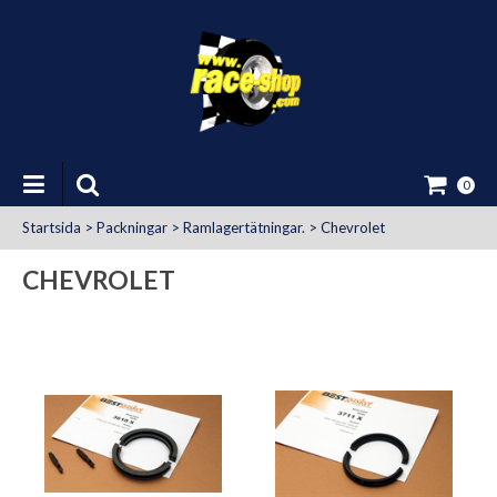
0
Startsida
>
Packningar
>
Ramlagertätningar.
>
Chevrolet
CHEVROLET
at Uttag