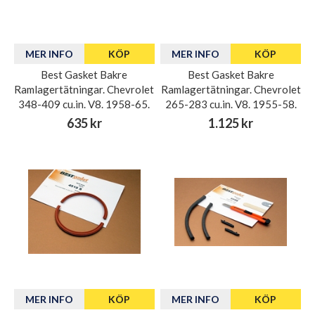
MER INFO
KÖP
MER INFO
KÖP
Best Gasket Bakre
Best Gasket Bakre
Ramlagertätningar. Chevrolet
Ramlagertätningar. Chevrolet
348-409 cu.in. V8. 1958-65.
265-283 cu.in. V8. 1955-58.
635 kr
1.125 kr
MER INFO
KÖP
MER INFO
KÖP