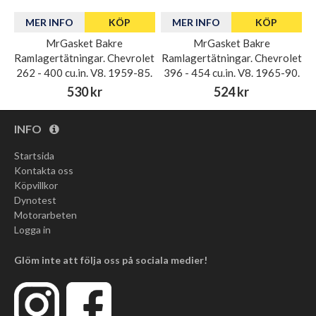
MER INFO
KÖP
MER INFO
KÖP
MrGasket Bakre
MrGasket Bakre
Ramlagertätningar. Chevrolet
Ramlagertätningar. Chevrolet
262 - 400 cu.in. V8. 1959-85.
396 - 454 cu.in. V8. 1965-90.
530 kr
524 kr
INFO
Startsida
Kontakta oss
Köpvillkor
Dynotest
Motorarbeten
Logga in
Glöm inte att följa oss på sociala medier!