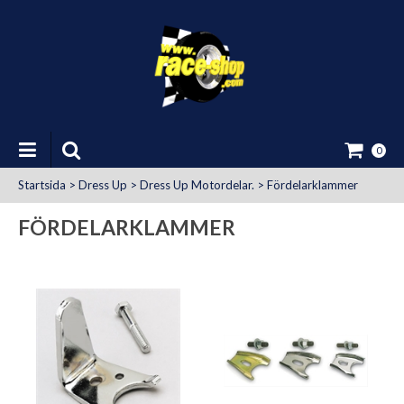
0
Startsida
>
Dress Up
>
Dress Up Motordelar.
>
Fördelarklammer
FÖRDELARKLAMMER
at Uttag