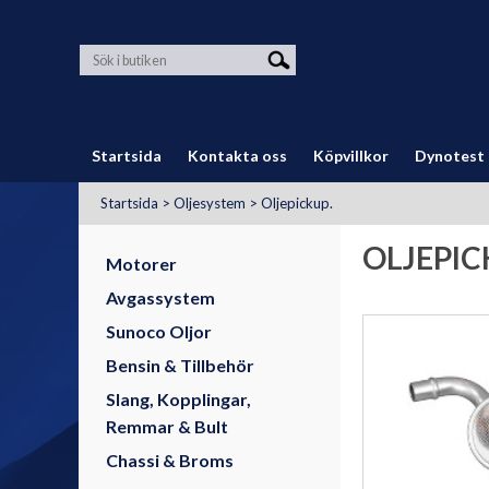
Startsida
Kontakta oss
Köpvillkor
Dynotest
Startsida
>
Oljesystem
>
Oljepickup.
OLJEPIC
Motorer
Avgassystem
Sunoco Oljor
Bensin & Tillbehör
Slang, Kopplingar,
Remmar & Bult
Chassi & Broms