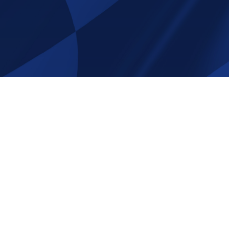
e att följa oss på sociala
Tack för att ni beställer av oss p
Shop.com!
Email:
info@race-shop.com
Telefon: 0707- 19 92 01