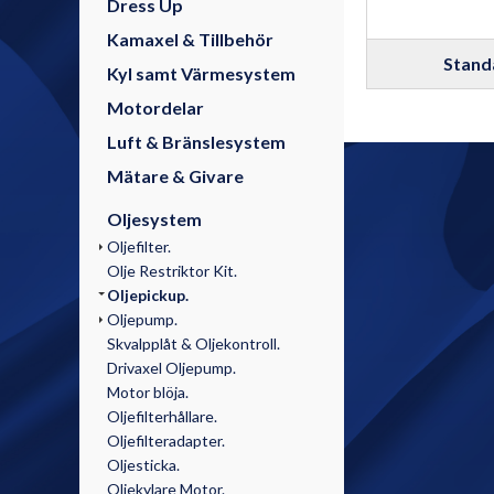
Dress Up
Kamaxel & Tillbehör
Stand
Kyl samt Värmesystem
Motordelar
Luft & Bränslesystem
Mätare & Givare
Oljesystem
Oljefilter.
Olje Restriktor Kit.
Oljepickup.
Oljepump.
Skvalpplåt & Oljekontroll.
Drivaxel Oljepump.
Motor blöja.
Oljefilterhållare.
Oljefilteradapter.
Oljesticka.
Oljekylare Motor.