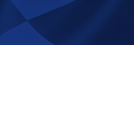
å Race-
NYHETSBREV
Registrera
Avregistrera