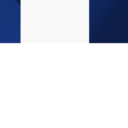
Glöm int
INFO
medier!
Startsida
Kontakta oss