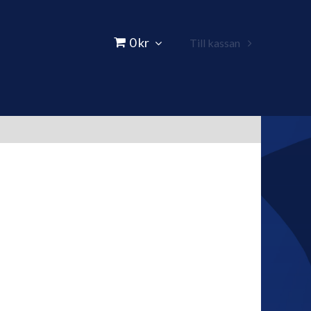
0 kr
Till kassan