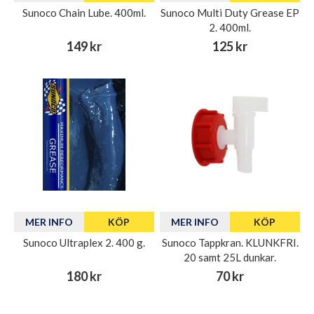
Sunoco Chain Lube. 400ml.
Sunoco Multi Duty Grease EP
2. 400ml.
149 kr
125 kr
MER INFO
KÖP
MER INFO
KÖP
Sunoco Ultraplex 2. 400 g.
Sunoco Tappkran. KLUNKFRI.
20 samt 25L dunkar.
180 kr
70 kr