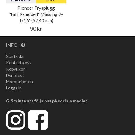
Pioneer Frysplugg
"tallriksmodell" Mässing 2-
1/16" (52,40 mm)
90 kr
INFO
Startsida
Kontakta oss
Köpvillkor
Dynotest
Motorarbeten
Logga in
Glöm inte att följa oss på sociala medier!