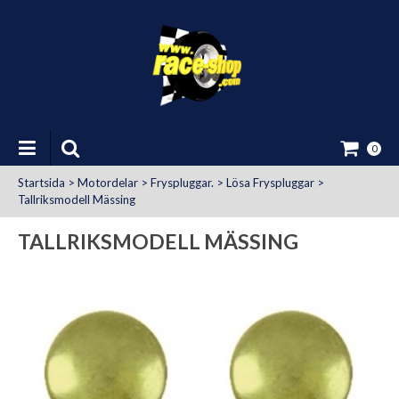
0
Startsida
>
Motordelar
>
Fryspluggar.
>
Lösa Fryspluggar
>
Tallriksmodell Mässing
TALLRIKSMODELL MÄSSING
at Uttag