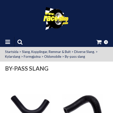
0
Startsida
>
Slang, Kopplingar, Remmar & Bult
>
Diverse Slang.
>
Kylarslang
>
Formgjutna
>
Oldsmobile
>
By-pass slang
BY-PASS SLANG
at Uttag