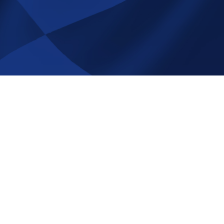
å Race-
NYHETSBREV
Registrera
Avregistrera