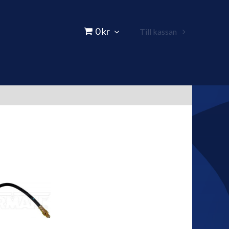
0 kr
Till kassan