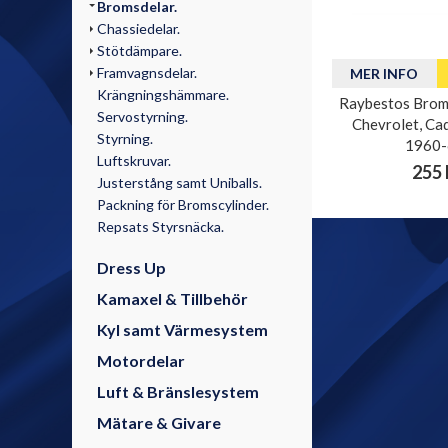
Bromsdelar.
Chassiedelar.
Stötdämpare.
Framvagnsdelar.
MER INFO
Krängningshämmare.
Raybestos Broms
Servostyrning.
Chevrolet, Cad
Styrning.
1960-
Luftskruvar.
255 
Justerstång samt Uniballs.
Packning för Bromscylinder.
Repsats Styrsnäcka.
Dress Up
Kamaxel & Tillbehör
Kyl samt Värmesystem
Motordelar
Luft & Bränslesystem
Mätare & Givare