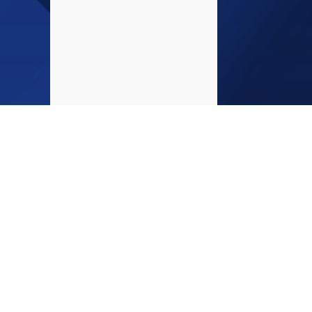
Glöm int
INFO
medier!
Startsida
Kontakta oss