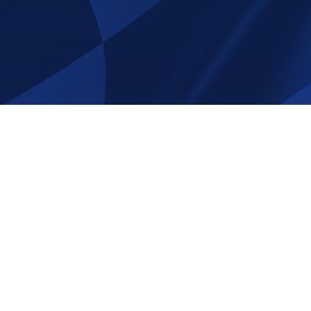
e att följa oss på sociala
Tack för att ni beställer av oss p
Shop.com!
Email:
info@race-shop.com
Telefon: 0707- 19 92 01