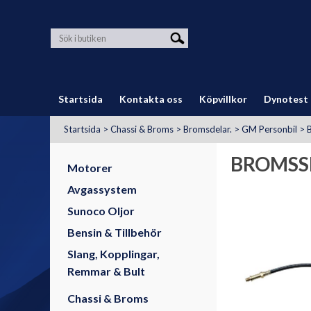
Startsida
Kontakta oss
Köpvillkor
Dynotest
Startsida
>
Chassi & Broms
>
Bromsdelar.
>
GM Personbil
>
BROMSS
Motorer
Avgassystem
Sunoco Oljor
Bensin & Tillbehör
Slang, Kopplingar,
Remmar & Bult
Chassi & Broms