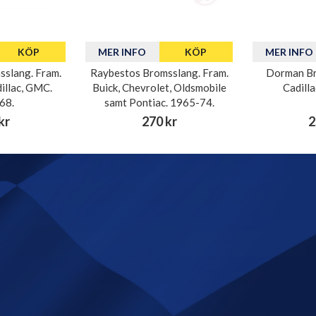
KÖP
MER INFO
KÖP
MER INFO
slang. Fram.
Raybestos Bromsslang. Fram.
Dorman Br
illac, GMC.
Buick, Chevrolet, Oldsmobile
Cadill
68.
samt Pontiac. 1965-74.
kr
270 kr
2