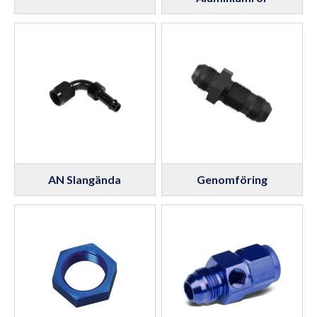
AN Slangända
Genomföring