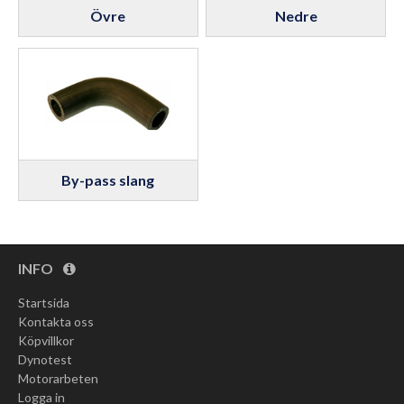
Övre
Nedre
By-pass slang
INFO
Startsida
Kontakta oss
Köpvillkor
Dynotest
Motorarbeten
Logga in