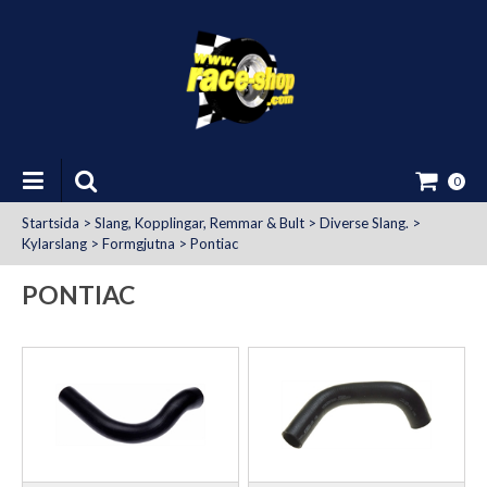
0
Startsida
>
Slang, Kopplingar, Remmar & Bult
>
Diverse Slang.
>
Kylarslang
>
Formgjutna
>
Pontiac
PONTIAC
at Uttag