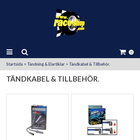
0
Startsida
>
Tändning & Elartiklar
>
Tändkabel & Tillbehör.
TÄNDKABEL & TILLBEHÖR.
at Uttag