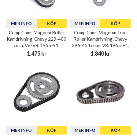
MER INFO
KÖP
MER INFO
KÖP
Comp Cams Magnum Roller
Comp Cams Magnum True
Kamdrivning, Chevy 229-400
Roller Kamdrivning, Chevy
cu.in. V6/V8. 1955-91.
396-454 cu.in. V8. 1965-91.
1.475 kr
1.840 kr
MER INFO
KÖP
MER INFO
KÖP