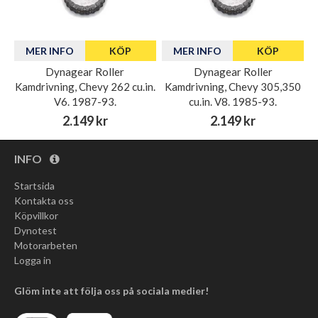
MER INFO
KÖP
MER INFO
KÖP
Dynagear Roller
Dynagear Roller
Kamdrivning, Chevy 262 cu.in.
Kamdrivning, Chevy 305,350
V6. 1987-93.
cu.in. V8. 1985-93.
2.149 kr
2.149 kr
INFO
Startsida
Kontakta oss
Köpvillkor
Dynotest
Motorarbeten
Logga in
Glöm inte att följa oss på sociala medier!