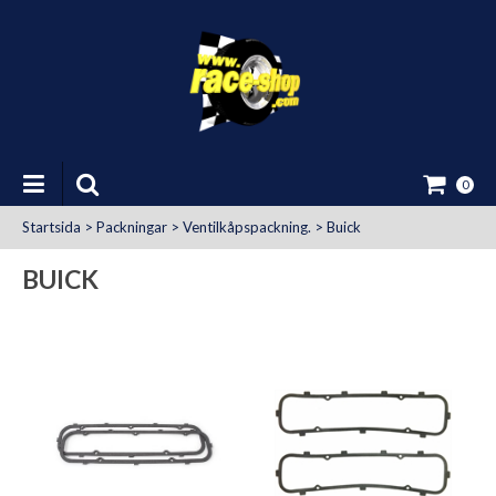
0
Startsida
>
Packningar
>
Ventilkåpspackning.
>
Buick
BUICK
at Uttag