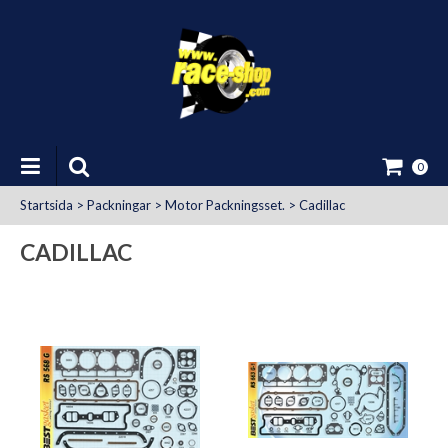
0
Startsida
>
Packningar
>
Motor Packningsset.
>
Cadillac
CADILLAC
at Uttag