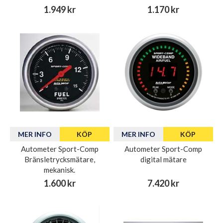
1.949 kr
1.170 kr
MER INFO
KÖP
MER INFO
KÖP
Autometer Sport-Comp
Autometer Sport-Comp
Bränsletrycksmätare,
digital mätare
mekanisk.
1.600 kr
7.420 kr