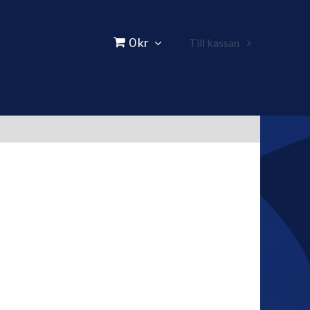
0 kr
Till kassan