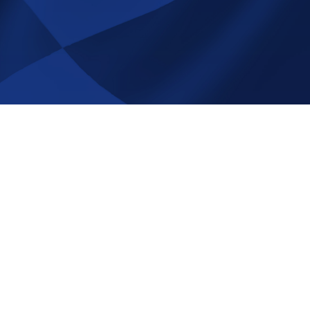
å Race-
NYHETSBREV
Registrera
Avregistrera