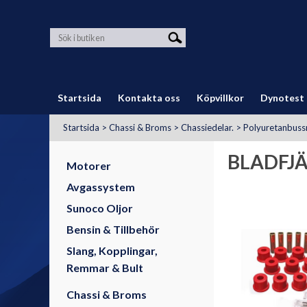
Startsida
Kontakta oss
Köpvillkor
Dynotest
Startsida
>
Chassi & Broms
>
Chassiedelar.
>
Polyuretanbussn
BLADFJ
Motorer
Avgassystem
Sunoco Oljor
Bensin & Tillbehör
Slang, Kopplingar,
Remmar & Bult
Chassi & Broms