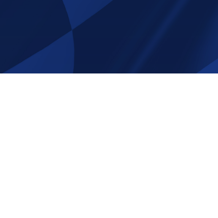
e att följa oss på sociala
Tack för att ni beställer av oss p
Shop.com!
Email:
info@race-shop.com
Telefon: 0707- 19 92 01