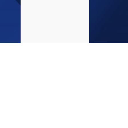
Glöm int
INFO
medier!
Startsida
Kontakta oss