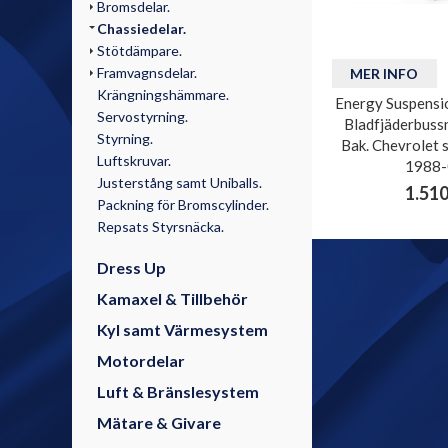
Bromsdelar.
Chassiedelar.
Stötdämpare.
Framvagnsdelar.
MER INFO
Krängningshämmare.
Energy Suspensi
Servostyrning.
Bladfjäderbussn
Styrning.
Bak. Chevrolet 
Luftskruvar.
1988-
Justerstång samt Uniballs.
1.510
Packning för Bromscylinder.
Repsats Styrsnäcka.
Dress Up
Kamaxel & Tillbehör
Kyl samt Värmesystem
Motordelar
Luft & Bränslesystem
Mätare & Givare