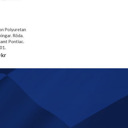
on Polyuretan
ingar. Röda.
samt Pontiac.
01.
 kr