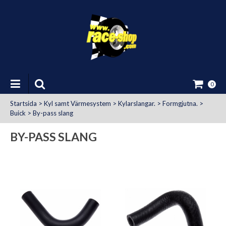
0
Startsida
>
Kyl samt Värmesystem
>
Kylarslangar.
>
Formgjutna.
>
Buick
>
By-pass slang
BY-PASS SLANG
at Uttag