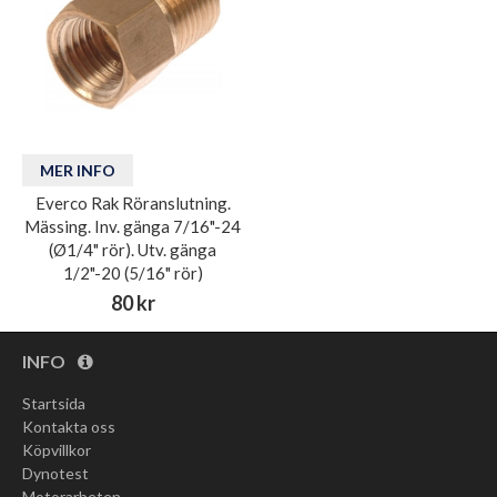
MER INFO
Everco Rak Röranslutning.
Mässing. Inv. gänga 7/16"-24
(Ø1/4" rör). Utv. gänga
1/2"-20 (5/16" rör)
80 kr
INFO
Startsida
Kontakta oss
Köpvillkor
Dynotest
Motorarbeten