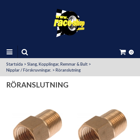
0
Startsida
>
Slang, Kopplingar, Remmar & Bult
>
Nipplar / Förskruvningar.
>
Röranslutning
RÖRANSLUTNING
at Uttag