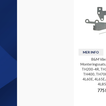
MER INFO
B&M Väx
Monteringssats
TH200-4R, TH
TH400, TH700
4L60E, 4L65E
4L85
775 