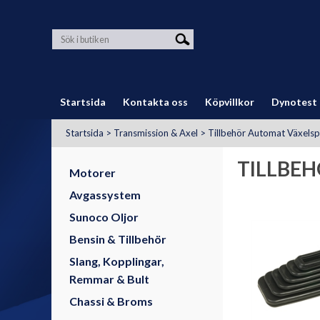
Startsida
Kontakta oss
Köpvillkor
Dynotest
Startsida
>
Transmission & Axel
>
Tillbehör Automat Växelsp
TILLBE
Motorer
Avgassystem
Sunoco Oljor
Bensin & Tillbehör
Slang, Kopplingar,
Remmar & Bult
Chassi & Broms