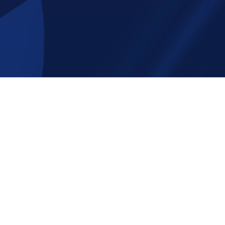
e att följa oss på sociala
Tack för att ni beställer av oss p
Shop.com!
Email:
info@race-shop.com
Telefon: 0707- 19 92 01