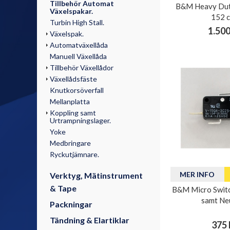
Tillbehör Automat
B&M Heavy Duty
Växelspakar.
152 c
Turbin High Stall.
1.500
Växelspak.
Automatväxellåda
Manuell Växellåda
Tillbehör Växellådor
Växellådsfäste
Knutkorsöverfall
Mellanplatta
Koppling samt
Urtrampningslager.
Yoke
Medbringare
Ryckutjämnare.
MER INFO
Verktyg, Mätinstrument
& Tape
B&M Micro Switch
samt Neu
Packningar
Tändning & Elartiklar
375 