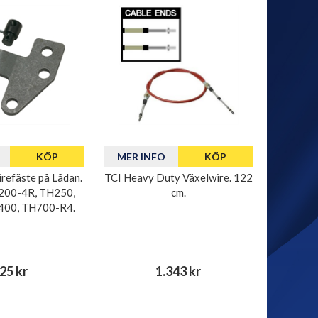
KÖP
MER INFO
KÖP
efäste på Lådan.
TCI Heavy Duty Växelwire. 122
200-4R, TH250,
cm.
400, TH700-R4.
25 kr
1.343 kr