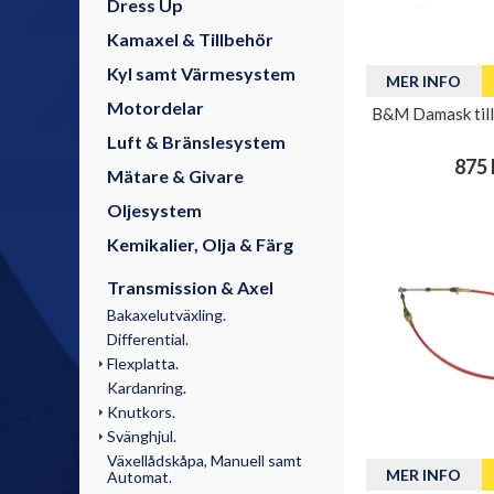
Dress Up
Kamaxel & Tillbehör
Kyl samt Värmesystem
MER INFO
Motordelar
B&M Damask till
Luft & Bränslesystem
875 
Mätare & Givare
Oljesystem
Kemikalier, Olja & Färg
Transmission & Axel
Bakaxelutväxling.
Differential.
Flexplatta.
Kardanring.
Knutkors.
Svänghjul.
Växellådskåpa, Manuell samt
MER INFO
Automat.