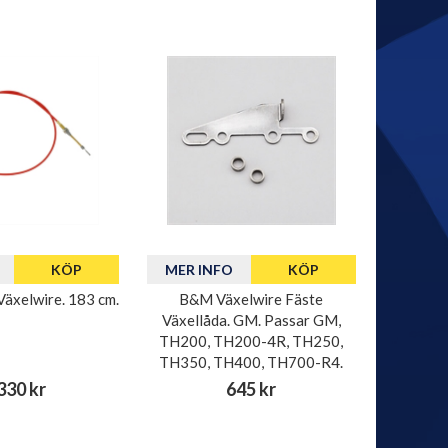
KÖP
MER INFO
KÖP
äxelwire. 183 cm.
B&M Växelwire Fäste
Växellåda. GM. Passar GM,
TH200, TH200-4R, TH250,
TH350, TH400, TH700-R4.
330 kr
645 kr