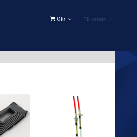
0 kr
Till kassan