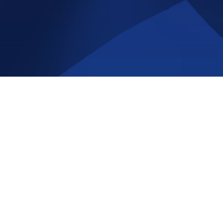
å Race-
NYHETSBREV
Registrera
Avregistrera