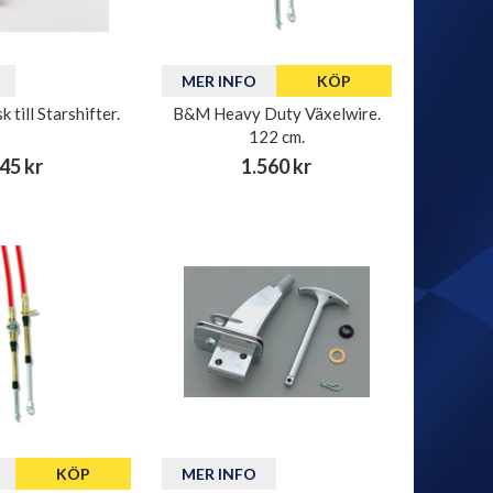
MER INFO
KÖP
till Starshifter.
B&M Heavy Duty Växelwire.
122 cm.
45 kr
1.560 kr
KÖP
MER INFO