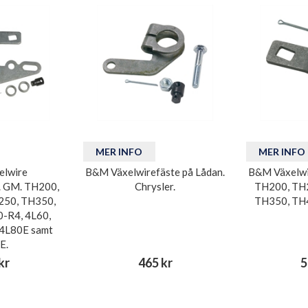
MER INFO
MER INFO
elwire
B&M Växelwirefäste på Lådan.
B&M Växelwir
. GM. TH200,
Chrysler.
TH200, TH
250, TH350,
TH350, TH
-R4, 4L60,
,4L80E samt
E.
kr
465 kr
5