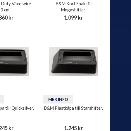
Duty Växelwire.
B&M Kort Spak till
90 cm.
Megashifter.
860 kr
1.099 kr
MER INFO
 till Quicksilver.
B&M Plastkåpa till Starshifter.
245 kr
1.245 kr