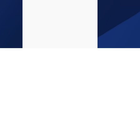
Glöm int
INFO
medier!
Startsida
Kontakta oss