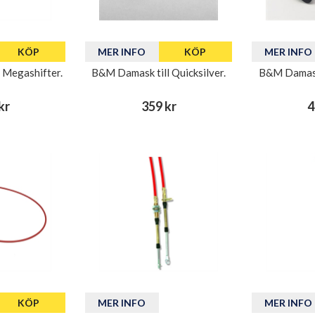
KÖP
MER INFO
KÖP
MER INFO
 Megashifter.
B&M Damask till Quicksilver.
B&M Damask 
kr
359 kr
4
KÖP
MER INFO
MER INFO