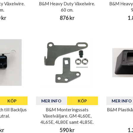
 Växelwire.
B&M Heavy Duty Växelwire.
B&M Heavy 
m.
60 cm.
 kr
876 kr
1.
KÖP
MER INFO
KÖP
MER INFO
 till Backljus
B&M Monteringssats
B&M Plastkåpa
tral.
Växelväljare. GM 4L60E,
4L65E, 4L80E samt 4L85E.
kr
590 kr
1.