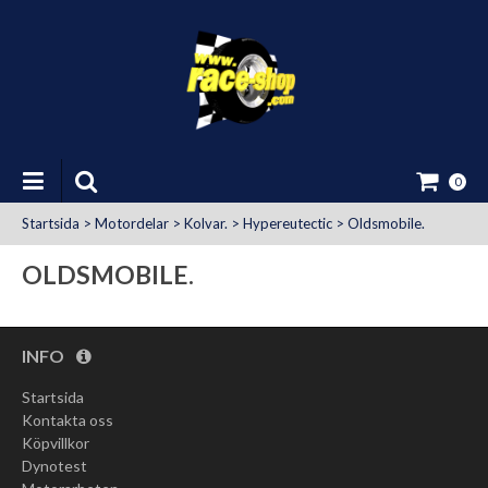
0
Startsida
>
Motordelar
>
Kolvar.
>
Hypereutectic
>
Oldsmobile.
OLDSMOBILE.
INFO
Startsida
Kontakta oss
at Uttag
Köpvillkor
Dynotest