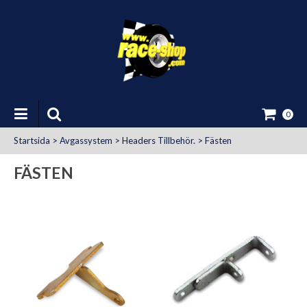
0
Startsida
>
Avgassystem
>
Headers Tillbehör.
>
Fästen
FÄSTEN
at Uttag