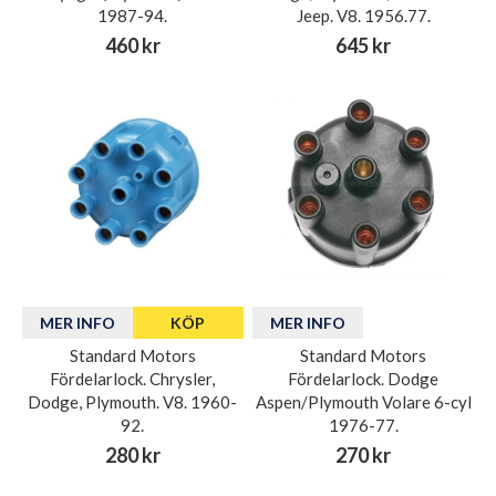
1987-94.
Jeep. V8. 1956.77.
460 kr
645 kr
MER INFO
KÖP
MER INFO
Standard Motors
Standard Motors
Fördelarlock. Chrysler,
Fördelarlock. Dodge
Dodge, Plymouth. V8. 1960-
Aspen/Plymouth Volare 6-cyl
92.
1976-77.
280 kr
270 kr