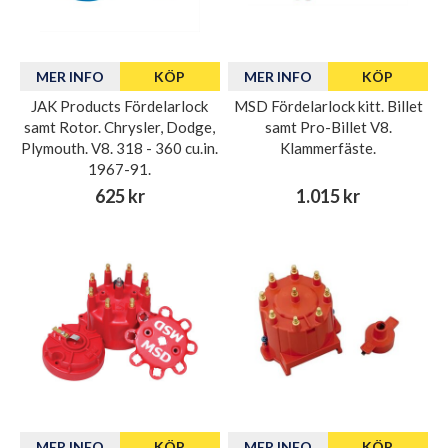
MER INFO
KÖP
MER INFO
KÖP
JAK Products Fördelarlock
MSD Fördelarlock kitt. Billet
samt Rotor. Chrysler, Dodge,
samt Pro-Billet V8.
Plymouth. V8. 318 - 360 cu.in.
Klammerfäste.
1967-91.
625 kr
1.015 kr
MER INFO
KÖP
MER INFO
KÖP