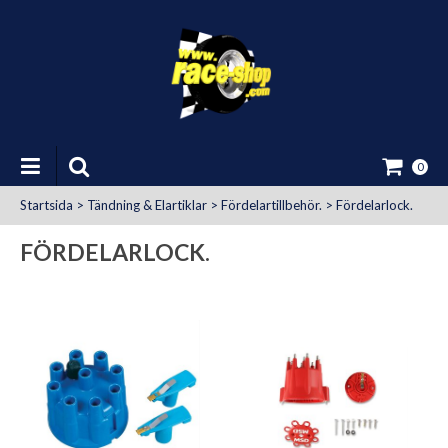
0
Startsida
>
Tändning & Elartiklar
>
Fördelartillbehör.
>
Fördelarlock.
FÖRDELARLOCK.
at Uttag