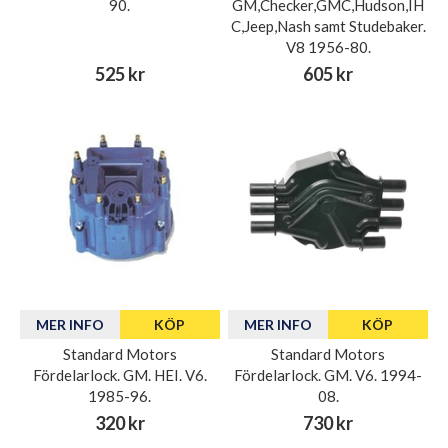
90.
GM,Checker,GMC,Hudson,IH
C,Jeep,Nash samt Studebaker.
V8 1956-80.
525 kr
605 kr
MER INFO
KÖP
MER INFO
KÖP
Standard Motors
Standard Motors
Fördelarlock. GM. HEI. V6.
Fördelarlock. GM. V6. 1994-
1985-96.
08.
320 kr
730 kr