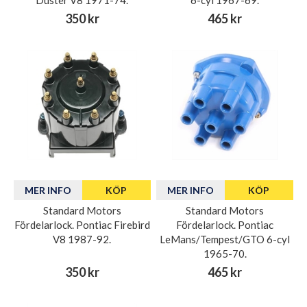
Duster V8 1971-74.
6-cyl 1967-69.
350 kr
465 kr
MER INFO
KÖP
MER INFO
KÖP
Standard Motors
Standard Motors
Fördelarlock. Pontiac Firebird
Fördelarlock. Pontiac
V8 1987-92.
LeMans/Tempest/GTO 6-cyl
1965-70.
350 kr
465 kr