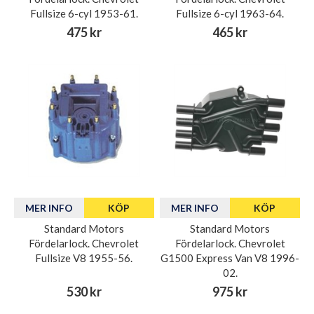
Fullsize 6-cyl 1953-61.
Fullsize 6-cyl 1963-64.
475 kr
465 kr
MER INFO
KÖP
MER INFO
KÖP
Standard Motors
Standard Motors
Fördelarlock. Chevrolet
Fördelarlock. Chevrolet
Fullsize V8 1955-56.
G1500 Express Van V8 1996-
02.
530 kr
975 kr