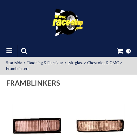
0
Startsida
>
Tändning & Elartiklar
>
Lyktglas.
>
Chevrolet & GMC
>
Framblinkers
FRAMBLINKERS
at Uttag