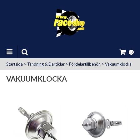
0
Startsida
>
Tändning & Elartiklar
>
Fördelartillbehör.
>
Vakuumklocka
VAKUUMKLOCKA
at Uttag