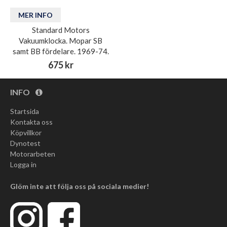
MER INFO
Standard Motors
Vakuumklocka. Mopar SB
samt BB fördelare. 1969-74.
675 kr
INFO
Startsida
Kontakta oss
Köpvillkor
Dynotest
Motorarbeten
Logga in
Glöm inte att följa oss på sociala medier!