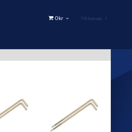
0 kr
Till kassan