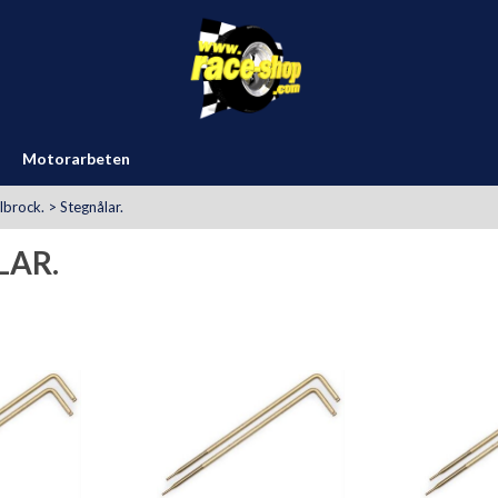
Motorarbeten
lbrock.
>
Stegnålar.
LAR.