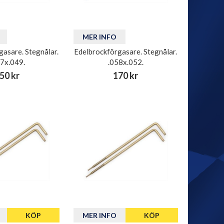
MER INFO
gasare. Stegnålar.
Edelbrockförgasare. Stegnålar.
57x.049.
.058x.052.
50 kr
170 kr
KÖP
MER INFO
KÖP