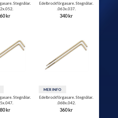
gasare. Stegnålar.
Edelbrockförgasare. Stegnålar.
62x.052.
.063x.037.
60 kr
340 kr
MER INFO
gasare. Stegnålar.
Edelbrockförgasare. Stegnålar.
65x.047.
.068x.042.
80 kr
360 kr