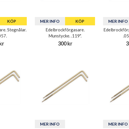
KÖP
MER INFO
KÖP
MER INFO
re. Stegnålar.
Edelbrockförgasare.
Edelbrockför
057.
Munstycke. .119".
.0
kr
300 kr
3
MER INFO
MER INFO