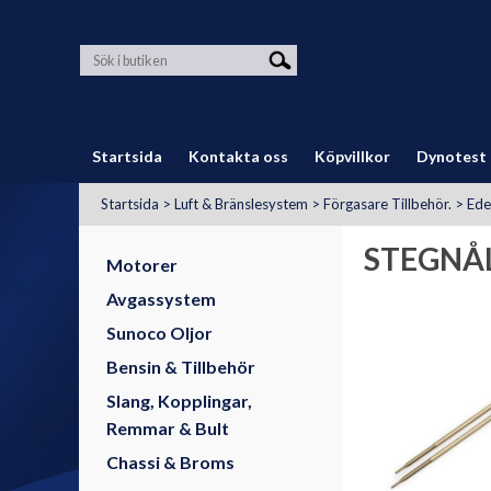
Startsida
Kontakta oss
Köpvillkor
Dynotest
Startsida
>
Luft & Bränslesystem
>
Förgasare Tillbehör.
>
Ede
STEGNÅ
Motorer
Avgassystem
Sunoco Oljor
Bensin & Tillbehör
Slang, Kopplingar,
Remmar & Bult
Chassi & Broms