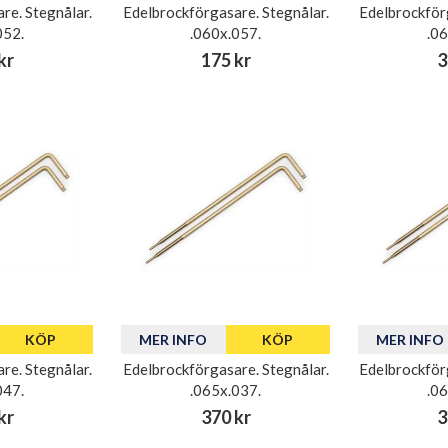
re. Stegnålar.
Edelbrockförgasare. Stegnålar.
Edelbrockför
052.
.060x.057.
.0
kr
175 kr
3
KÖP
MER INFO
KÖP
MER INFO
re. Stegnålar.
Edelbrockförgasare. Stegnålar.
Edelbrockför
047.
.065x.037.
.0
kr
370 kr
3