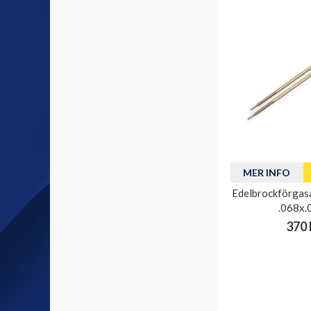
MER INFO
Edelbrockförgasa
.068x.
370 