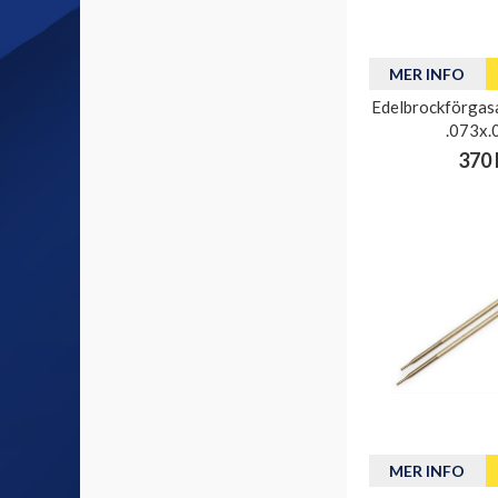
MER INFO
Edelbrockförgasa
.073x.
370 
MER INFO