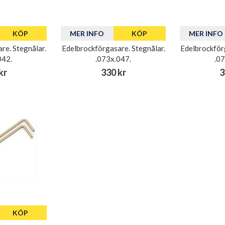
KÖP
MER INFO
KÖP
MER INFO
re. Stegnålar.
Edelbrockförgasare. Stegnålar.
Edelbrockför
042.
.073x.047.
.0
kr
330 kr
3
KÖP