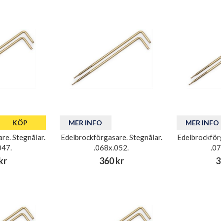
KÖP
MER INFO
MER INFO
re. Stegnålar.
Edelbrockförgasare. Stegnålar.
Edelbrockför
047.
.068x.052.
.0
kr
360 kr
3