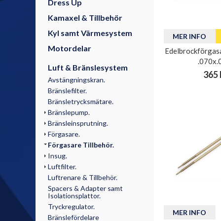
Dress Up
Kamaxel & Tillbehör
Kyl samt Värmesystem
MER INFO
Motordelar
Edelbrockförgasa
.070x.
Luft & Bränslesystem
365 
Avstängningskran.
Bränslefilter.
Bränsletrycksmätare.
Bränslepump.
Bränsleinsprutning.
Förgasare.
Förgasare Tillbehör.
Insug.
Luftfilter.
Luftrenare & Tillbehör.
Spacers & Adapter samt
Isolationsplattor.
Tryckregulator.
MER INFO
Bränslefördelare