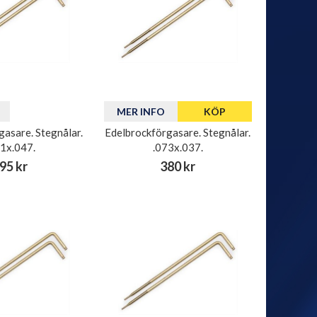
MER INFO
KÖP
gasare. Stegnålar.
Edelbrockförgasare. Stegnålar.
71x.047.
.073x.037.
95 kr
380 kr