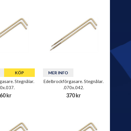
KÖP
MER INFO
gasare. Stegnålar.
Edelbrockförgasare. Stegnålar.
70x.037.
.070x.042.
60 kr
370 kr