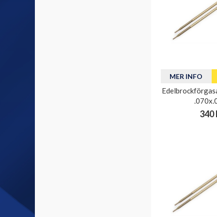
MER INFO
Edelbrockförgasa
.070x.
340 