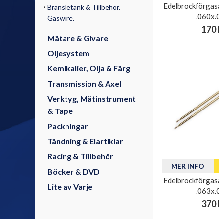
Edelbrockförgasa
Bränsletank & Tillbehör.
.060x.
Gaswire.
170 
Mätare & Givare
Oljesystem
Kemikalier, Olja & Färg
Transmission & Axel
Verktyg, Mätinstrument
& Tape
Packningar
Tändning & Elartiklar
Racing & Tillbehör
MER INFO
Böcker & DVD
Edelbrockförgasa
Lite av Varje
.063x.
370 