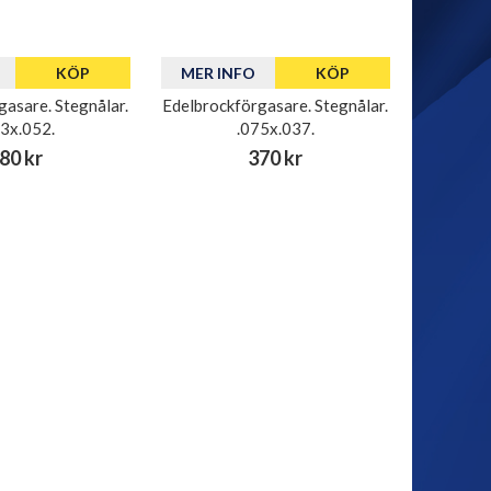
KÖP
MER INFO
KÖP
gasare. Stegnålar.
Edelbrockförgasare. Stegnålar.
73x.052.
.075x.037.
80 kr
370 kr