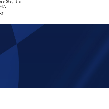
re. Stegnålar.
047.
kr