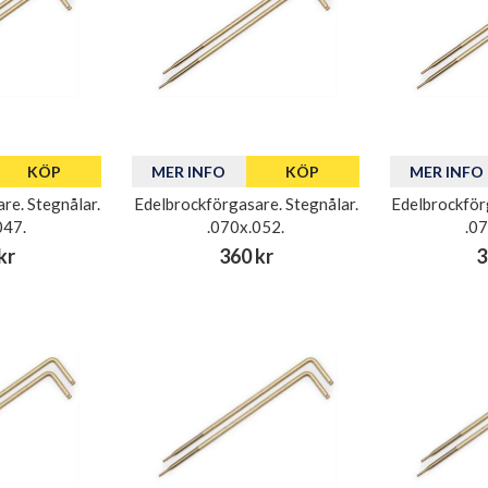
KÖP
MER INFO
KÖP
MER INFO
re. Stegnålar.
Edelbrockförgasare. Stegnålar.
Edelbrockför
047.
.070x.052.
.0
kr
360 kr
3