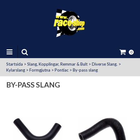
0
Startsida
>
Slang, Kopplingar, Remmar & Bult
>
Diverse Slang.
>
Kylarslang
>
Formgjutna
>
Pontiac
>
By-pass slang
BY-PASS SLANG
at Uttag