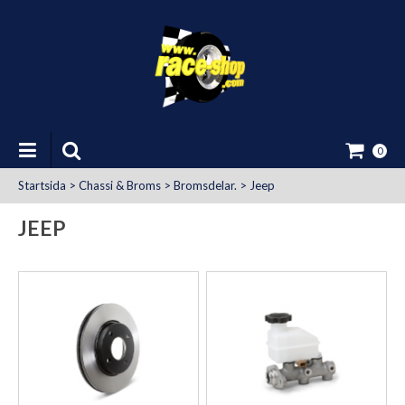
0
Startsida
>
Chassi & Broms
>
Bromsdelar.
>
Jeep
JEEP
at Uttag