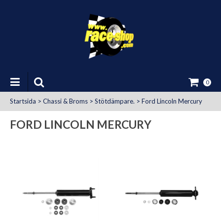
0
Startsida
>
Chassi & Broms
>
Stötdämpare.
>
Ford Lincoln Mercury
FORD LINCOLN MERCURY
at Uttag