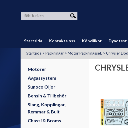
Startsida
Kontakta oss
Köpvillkor
Dynotest
Startsida
>
Packningar
>
Motor Packningsset.
>
Chrysler Do
CHRYSL
Motorer
Avgassystem
Sunoco Oljor
Bensin & Tillbehör
Slang, Kopplingar,
Remmar & Bult
Chassi & Broms