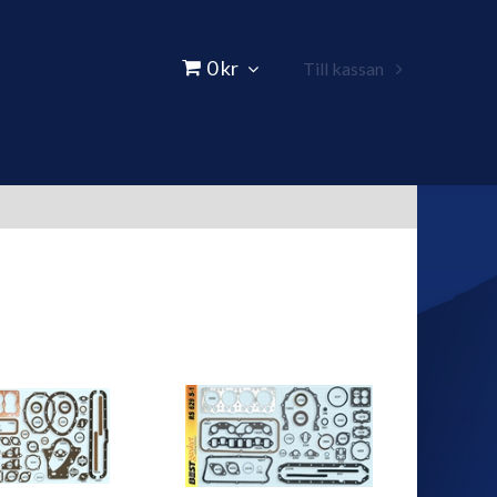
0 kr
Till kassan