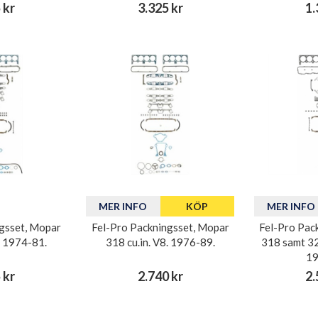
 kr
3.325 kr
1.
MER INFO
KÖP
MER INFO
gsset, Mopar
Fel-Pro Packningsset, Mopar
Fel-Pro Pac
. 1974-81.
318 cu.in. V8. 1976-89.
318 samt 326
19
 kr
2.740 kr
2.