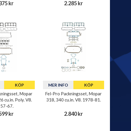
375 kr
2.285 kr
KÖP
MER INFO
KÖP
kningsset, Mopar
Fel-Pro Packningsset, Mopar
 cu.in. Poly. V8.
318, 340 cu.in. V8. 1978-81.
57-67.
599 kr
2.840 kr