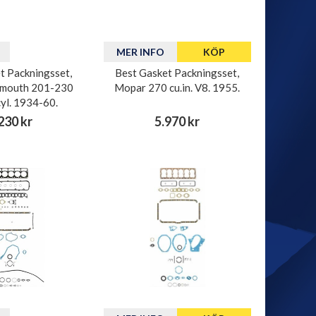
MER INFO
KÖP
t Packningsset,
Best Gasket Packningsset,
mouth 201-230
Mopar 270 cu.in. V8. 1955.
cyl. 1934-60.
230 kr
5.970 kr