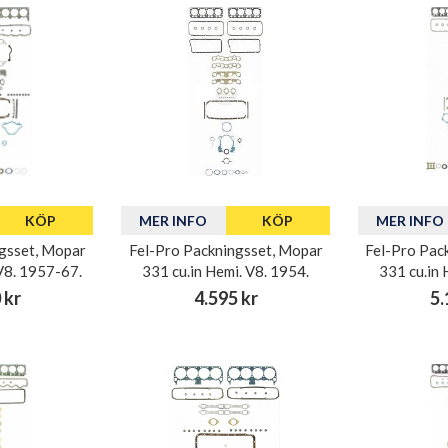
KÖP
MER INFO
KÖP
MER INFO
gsset, Mopar
Fel-Pro Packningsset, Mopar
Fel-Pro Pac
V8. 1957-67.
331 cu.in Hemi. V8. 1954.
331 cu.in 
 kr
4.595 kr
5.