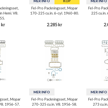
MER INFO
KÖP
MER INFO
ckningsset,
Fel-Pro Packningsset, Mopar
Fel-Pro Pac
n Hemi. V8.
170-225 cu.in. 6-cyl. 1960-80.
225 cu.in.
55.
 kr
2.285 kr
2.
MER INFO
MER INFO
gsset, Mopar
Fel-Pro Packningsset, Mopar
Fel-Pro Pac
V8. 1956-57.
270-325 cu.in. V8. 1956-58.
273 cu.in