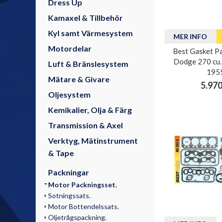
Dress Up
Kamaxel & Tillbehör
Kyl samt Värmesystem
MER INFO
Motordelar
Best Gasket Pa
Dodge 270 cu.i
Luft & Bränslesystem
195
Mätare & Givare
5.970
Oljesystem
Kemikalier, Olja & Färg
Transmission & Axel
Verktyg, Mätinstrument
& Tape
Packningar
Motor Packningsset.
Sotningssats.
Motor Bottendelssats.
Oljetrågspackning.