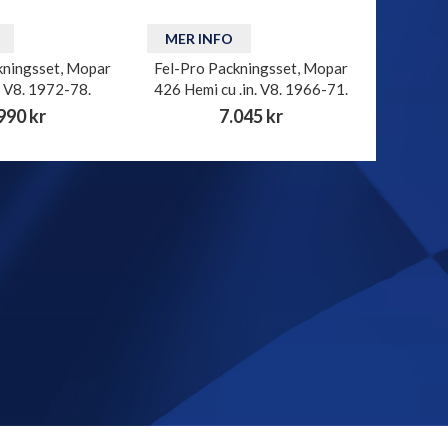
MER INFO
kningsset, Mopar
Fel-Pro Packningsset, Mopar
. V8. 1972-78.
426 Hemi cu .in. V8. 1966-71.
990 kr
7.045 kr