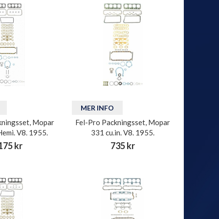
MER INFO
kningsset, Mopar
Fel-Pro Packningsset, Mopar
Hemi. V8. 1955.
331 cu.in. V8. 1955.
175 kr
735 kr