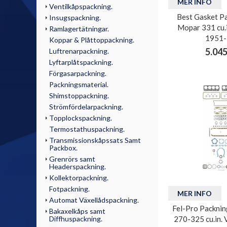
MER INFO
Ventilkåpspackning.
Best Gasket Pa
Insugspackning.
Mopar 331 cu.i
Ramlagertätningar.
1951-
Koppar & Plåttoppackning.
5.045
Luftrenarpackning.
Lyftarplåtspackning.
Förgasarpackning.
Packningsmaterial.
Shimstoppackning.
Strömfördelarpackning.
Topplockspackning.
Termostathuspackning.
Transmissionskåpssats Samt
Packbox.
Grenrörs samt
Headerspackning.
Kollektorpackning.
Fotpackning.
MER INFO
Automat Växellådspackning.
Fel-Pro Packnin
Bakaxelkåps samt
Diffhuspackning.
270-325 cu.in. 