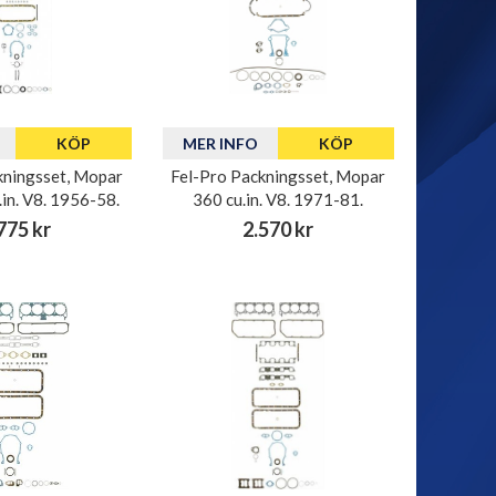
KÖP
MER INFO
KÖP
kningsset, Mopar
Fel-Pro Packningsset, Mopar
.in. V8. 1956-58.
360 cu.in. V8. 1971-81.
775 kr
2.570 kr