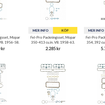
MER INFO
KÖP
MER INFO
gsset, Mopar
Fel-Pro Packningsset, Mopar
Fel-Pro Pac
 V8. 1956-58.
350-413 cu.in. V8. 1958-63.
354, 392 cu
 kr
2.285 kr
5.