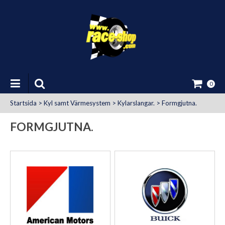
0
Startsida
>
Kyl samt Värmesystem
>
Kylarslangar.
>
Formgjutna.
FORMGJUTNA.
at Uttag