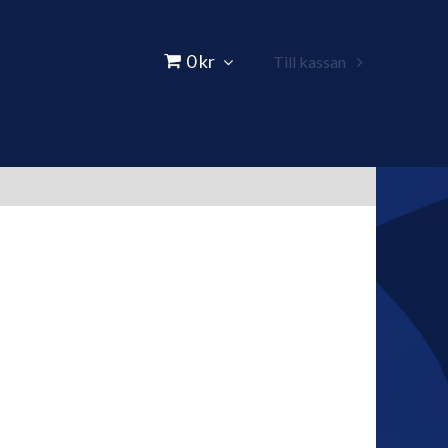
0 kr
Till kassan