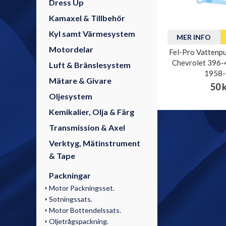
Dress Up
Kamaxel & Tillbehör
Kyl samt Värmesystem
MER INFO
Motordelar
Fel-Pro Vattenp
Chevrolet 396-4
Luft & Bränslesystem
1958-
Mätare & Givare
50 
Oljesystem
Kemikalier, Olja & Färg
Transmission & Axel
Verktyg, Mätinstrument
& Tape
Packningar
Motor Packningsset.
Sotningssats.
Motor Bottendelssats.
Oljetrågspackning.