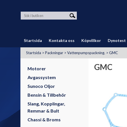
Startsida
Kontakta oss
Köpvillkor
Dynotest
Startsida
>
Packningar
>
Vattenpumpspackning.
>
GMC
GMC
Motorer
Avgassystem
Sunoco Oljor
Bensin & Tillbehör
Slang, Kopplingar,
Remmar & Bult
Chassi & Broms