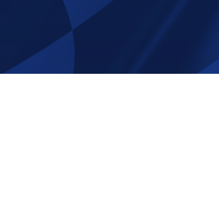
e att följa oss på sociala
Tack för att ni beställer av oss p
Shop.com!
Email:
info@race-shop.com
Telefon: 0707- 19 92 01