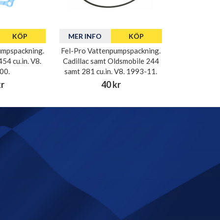
KÖP
MER INFO
KÖP
umpspackning.
Fel-Pro Vattenpumpspackning.
54 cu.in. V8.
Cadillac samt Oldsmobile 244
00.
samt 281 cu.in. V8. 1993-11.
kr
40 kr