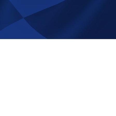
å Race-
NYHETSBREV
Registrera
Avregistrera