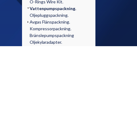
O-Rings Wire Kit.
Vattenpumpspackning.
Oljepluggspackning.
Avgas Flänspackning.
Kompressorpackning.
Bränslepumpspackning
Oljekylaradapter.
Tändning & Elartiklar
Racing & Tillbehör
Böcker & DVD
Lite av Varje
Glöm int
INFO
medier!
Startsida
Kontakta oss