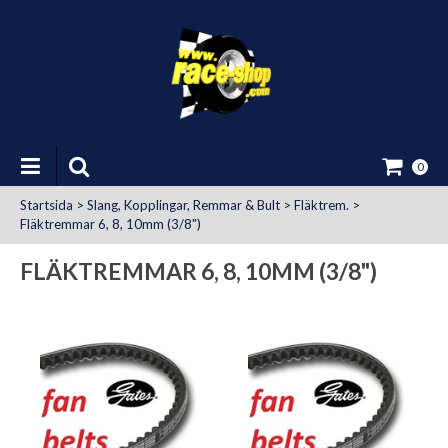
0
Startsida
>
Slang, Kopplingar, Remmar & Bult
>
Fläktrem.
>
Fläktremmar 6, 8, 10mm (3/8")
FLÄKTREMMAR 6, 8, 10MM (3/8")
at Uttag