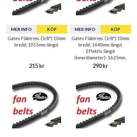
MER INFO
KÖP
MER INFO
KÖP
Gates Fläktrem. (3/8") 10mm
Gates Fläktrem. (3/8") 10mm
bredd, 1055mm längd.
bredd, 1640mm längd.
Effektiv längd
(innerdiameter): 1625mm.
215 kr
290 kr