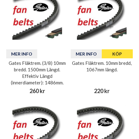
MER INFO
MER INFO
KÖP
Gates Fläktrem. (3/8) 10mm
Gates Fläktrem. 10mm bredd,
bredd. 1500mm Längd.
1067mm längd.
Effektiv Längd
(innerdiameter): 1486mm.
260 kr
220 kr