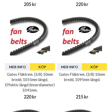
205 kr
220 kr
MER INFO
KÖP
MER INFO
KÖP
Gates Fläktrem. (3/8) 10mm
Gates Fläktrem. (3/8) 10mm
bredd, 1055mm längd.
bredd, 1095mm längd.
Effektiv längd (innerdiameter)
1041mm.
220 kr
215 kr