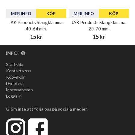
MER INFO
KÖP
MER INFO
KÖP
JAK Products Slangklämma.
JAK Products Slangklämma.
40-64 mm.
23-70 mm.
15 kr
15 kr
INFO
Startsida
Kontakta oss
Köpvillkor
Dynotest
Motorarbeten
Logga in
Glöm inte att följa oss på sociala medier!