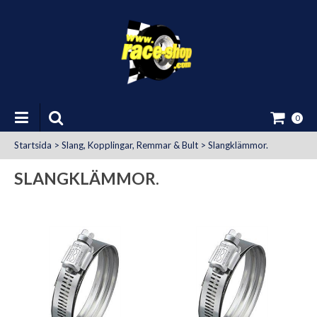
0
Startsida
>
Slang, Kopplingar, Remmar & Bult
>
Slangklämmor.
SLANGKLÄMMOR.
at Uttag