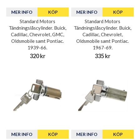
MER INFO
KÖP
MER INFO
KÖP
Standard Motors
Standard Motors
Tändningslåscylinder. Buick,
Tändningslåscylinder. Buick,
Cadillac, Chevrolet, GMC,
Cadillac, Chevrolet,
Oldsmobile samt Pontiac.
Oldsmobile samt Pontiac.
1939-66.
1967-69.
320 kr
335 kr
MER INFO
KÖP
MER INFO
KÖP