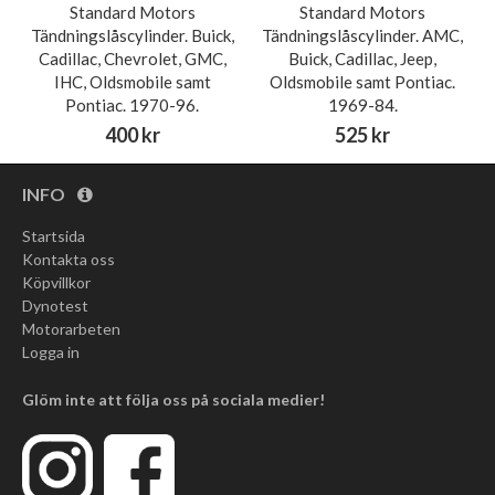
Standard Motors
Standard Motors
Tändningslåscylinder. Buick,
Tändningslåscylinder. AMC,
Cadillac, Chevrolet, GMC,
Buick, Cadillac, Jeep,
IHC, Oldsmobile samt
Oldsmobile samt Pontiac.
Pontiac. 1970-96.
1969-84.
400 kr
525 kr
INFO
Startsida
Kontakta oss
Köpvillkor
Dynotest
Motorarbeten
Logga in
Glöm inte att följa oss på sociala medier!