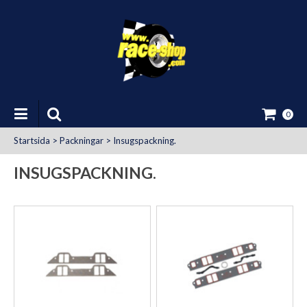
0
Startsida
>
Packningar
>
Insugspackning.
INSUGSPACKNING.
at Uttag