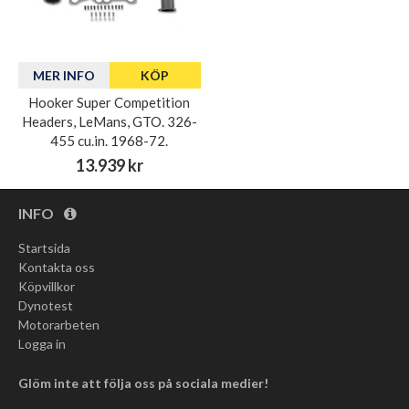
MER INFO
KÖP
Hooker Super Competition
Headers, LeMans, GTO. 326-
455 cu.in. 1968-72.
13.939 kr
INFO
Startsida
Kontakta oss
Köpvillkor
Dynotest
Motorarbeten
Logga in
Glöm inte att följa oss på sociala medier!