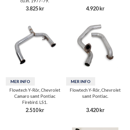
cu.in. 1977-79.
3.825 kr
4.920 kr
MER INFO
MER INFO
Flowtech Y-Rör, Chevrolet
Flowtech Y-Rör, Chevrolet
Camaro samt Pontiac
samt Pontiac.
Firebird. LS1.
2.510 kr
3.420 kr