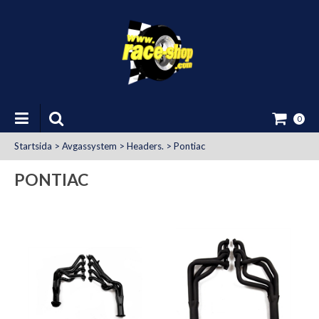
0
Startsida
>
Avgassystem
>
Headers.
>
Pontiac
PONTIAC
at Uttag