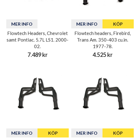
MER INFO
MER INFO
KÖP
Flowtech Headers, Chevrolet
Flowtech headers, Firebird,
samt Pontiac. 5.7L LS1. 2000-
Trans Am. 350-403 cu.in.
02.
1977-78.
7.489 kr
4.525 kr
MER INFO
KÖP
MER INFO
KÖP