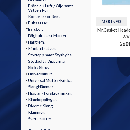
Bränsle / Luft / Olje samt
Vatten Rör
Kompressor Rem.
MER INFO
Bultsatser.
Brickor.
Mr.Gasket Header
Fälgbult samt Mutter.
3/8"
Fläktrem.
260 
Pinnbultsatser.
Styrtapp samt Styrhylsa.
Stödbult / Vipparmar.
Slicks Skruv
Universalbult.
Universal Mutter/Bricka.
Slangklämmor.
Nipplar / Förskruvningar.
Klämkopplingar.
Diverse Slang.
Klammer.
Svetsmutter.