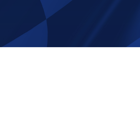
e att följa oss på sociala
Tack för att ni beställer av oss p
Shop.com!
Email:
info@race-shop.com
Telefon: 0707- 19 92 01