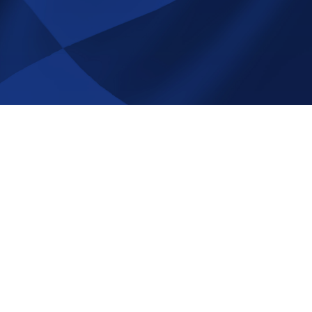
å Race-
NYHETSBREV
Registrera
Avregistrera