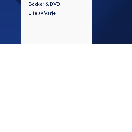
Böcker & DVD
Lite av Varje
Glöm int
INFO
medier!
Startsida
Kontakta oss