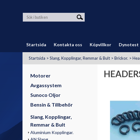
Startsida
Kontakta oss
Köpvillkor
Dynotest
Startsida
>
Slang, Kopplingar, Remmar & Bult
>
Brickor.
>
Hea
HEADER
Motorer
Avgassystem
Sunoco Oljor
Bensin & Tillbehör
Slang, Kopplingar,
Remmar & Bult
Aluminium Kopplingar.
AN Slang.