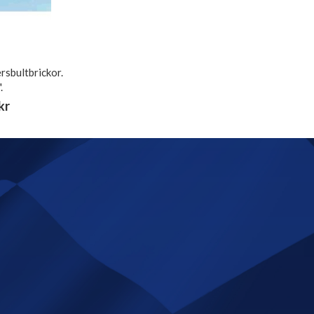
sbultbrickor.
.
kr