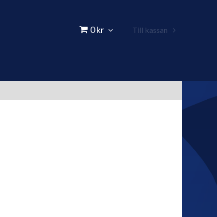
0 kr
Till kassan