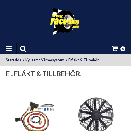
0
Startsida
>
Kyl samt Värmesystem
>
Elfläkt & Tillbehör.
ELFLÄKT & TILLBEHÖR.
at Uttag