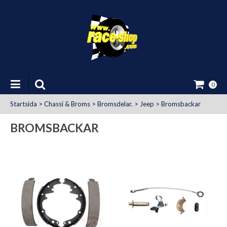
0
Startsida
>
Chassi & Broms
>
Bromsdelar.
>
Jeep
>
Bromsbackar
BROMSBACKAR
at Uttag