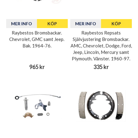
MER INFO
KÖP
MER INFO
KÖP
Raybestos Bromsbackar.
Raybestos Repsats
Chevrolet, GMC samt Jeep.
Självjustering Bromsbackar.
Bak. 1964-76.
AMC, Chevrolet, Dodge, Ford,
Jeep, Lincoln, Mercury samt
Plymouth. Vänster. 1960-97.
965 kr
335 kr