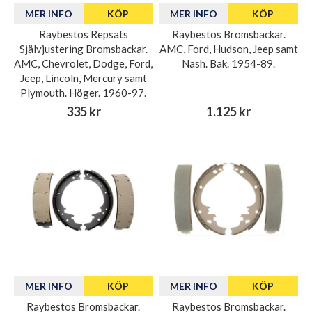
MER INFO
KÖP
MER INFO
KÖP
Raybestos Repsats
Raybestos Bromsbackar.
Självjustering Bromsbackar.
AMC, Ford, Hudson, Jeep samt
AMC, Chevrolet, Dodge, Ford,
Nash. Bak. 1954-89.
Jeep, Lincoln, Mercury samt
Plymouth. Höger. 1960-97.
335 kr
1.125 kr
MER INFO
KÖP
MER INFO
KÖP
Raybestos Bromsbackar.
Raybestos Bromsbackar.