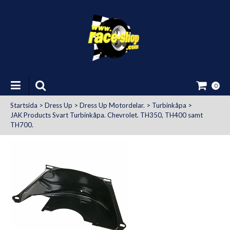
0
Startsida
>
Dress Up
>
Dress Up Motordelar.
>
Turbinkåpa
>
JAK Products Svart Turbinkåpa. Chevrolet. TH350, TH400 samt
TH700.
at Uttag