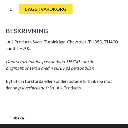
LÄGG I VARUKORG
BESKRIVNING
JAK Products Svart Turbinkåpa. Chevrolet. TH350, TH400
samt TH700.
Denna turbinkåpa passar även TH700 som är
originalmonterad med 4 skruv på personbilar.
Byt ut din förstörda eller sönderrostade turbinkåpa mot
denna
pulverlackade
från JAK Products.
Tillbaka